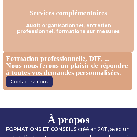
Services complémentaires
Services complémentaires
Audit organisationnel, entretien
Découvrez nos services complémentaires
professionnel, formations sur mesures
Formation professionnelle, DIF, ...
Nous nous ferons un plaisir de répondre
à toutes vos demandes personnalisées.
Contactez-nous
À propos
FORMATIONS ET CONSEILS
créé en 2011, avec un