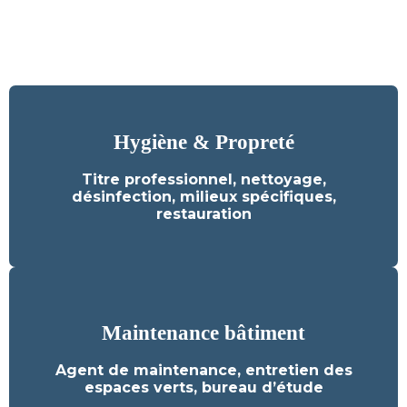
Hygiène & Propreté
Hygiène & Propreté
Titre professionnel, nettoyage,
désinfection, milieux spécifiques,
Découvrez nos formations
restauration
Maintenance bâtiment
Maintenance bâtiment
Agent de maintenance, entretien des
Découvrez nos formations
espaces verts, bureau d’étude