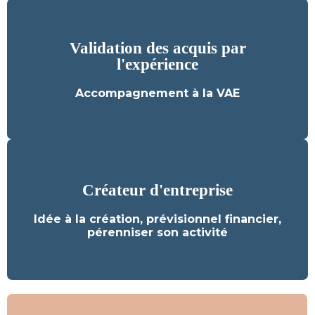
Validation des acquis par
Validation des acquis par
l'expérience
l'expérience
Accompagnement à la VAE
Découvrez nos formations
Créateur d'entreprise
Créateur d'entreprise
Idée à la création, prévisionnel financier,
Découvrez nos formations
pérenniser son activité