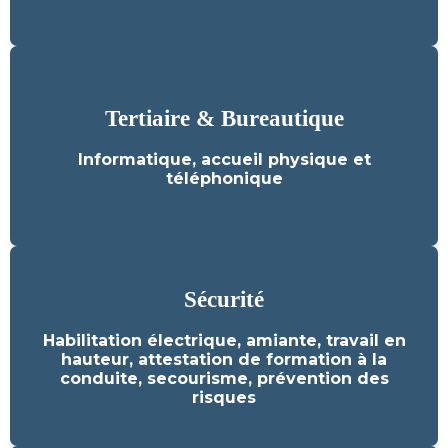
Tertiaire & Bureautique
Tertiaire & Bureautique
Informatique, accueil physique et
Découvrez nos formations
téléphonique
Sécurité
Sécurité
Habilitation électrique, amiante, travail en
hauteur, attestation de formation à la
Découvrez nos formations
conduite, secourisme, prévention des
risques