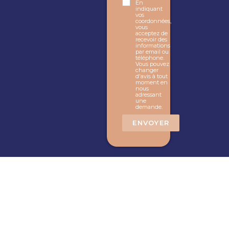
En
indiquant
vos
coordonnées,
vous
acceptez de
recevoir des
informations
par email ou
téléphone.
Vous pouvez
changer
d'avis à tout
moment en
nous
adressant
une
demande.
ENVOYER