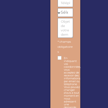
* champs
obligatoire
s
En
indiquant
vos
coordonnées,
vous
acceptez de
recevoir des
informations
par email ou
téléphone.
Vous pouvez
changer
d'avis à tout
moment en
nous
adressant
une
demande.