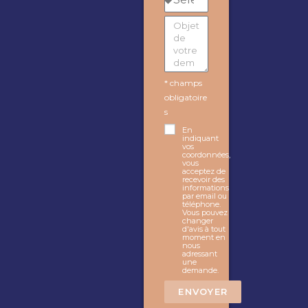
* champs
obligatoire
s
En
indiquant
vos
coordonnées,
vous
acceptez de
recevoir des
informations
par email ou
téléphone.
Vous pouvez
changer
d'avis à tout
moment en
nous
adressant
une
demande.
ENVOYER