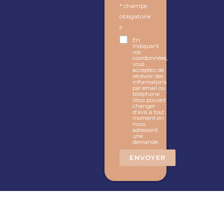
* champs
obligatoire
s
En
indiquant
vos
coordonnées,
vous
acceptez de
recevoir des
informations
par email ou
téléphone.
Vous pouvez
changer
d'avis à tout
moment en
nous
adressant
une
demande.
ENVOYER