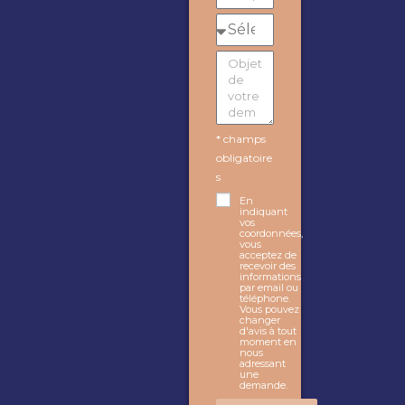
* champs
obligatoire
s
En
indiquant
vos
coordonnées,
vous
acceptez de
recevoir des
informations
par email ou
téléphone.
Vous pouvez
changer
d'avis à tout
moment en
nous
adressant
une
demande.