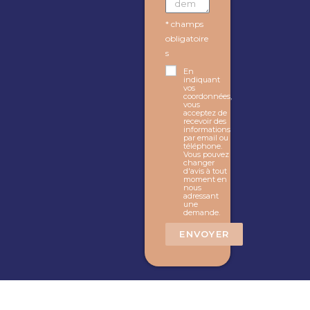
* champs
obligatoire
s
En
indiquant
vos
coordonnées,
vous
acceptez de
recevoir des
informations
par email ou
téléphone.
Vous pouvez
changer
d'avis à tout
moment en
nous
adressant
une
demande.
ENVOYER