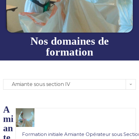
Nos domaines de
formation
Amiante sous section IV
A
mi
an
Formation initiale Amiante Opérateur sous Sectio
te