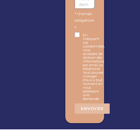
* champs
obligatoire
s
En
indiquant
vos
coordonnées,
vous
acceptez de
recevoir des
informations
par email ou
téléphone.
Vous pouvez
changer
d'avis à tout
moment en
nous
adressant
une
demande.
ENVOYER